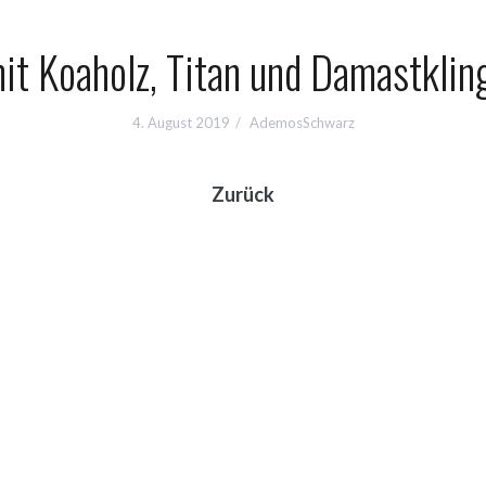
t Koaholz, Titan und Damastkling
4. August 2019
AdemosSchwarz
Zurück