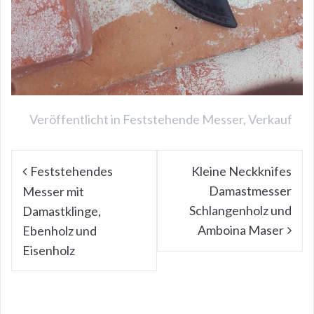
Veröffentlicht in
Feststehende Messer
,
Verkauf
Beitragsnavigation
Feststehendes
Kleine Neckknifes
Damastmesser
Messer mit
Schlangenholz und
Damastklinge,
Amboina Maser
Ebenholz und
Eisenholz