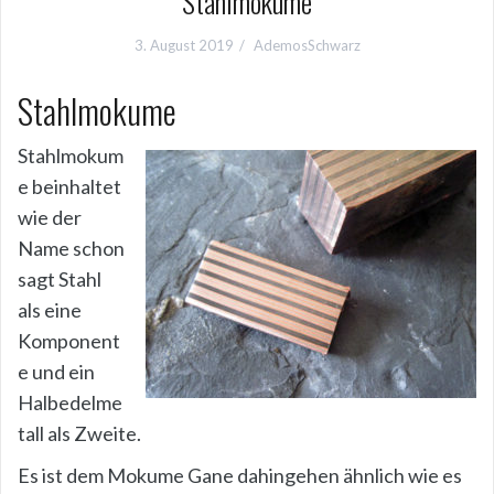
Stahlmokume
3. August 2019
AdemosSchwarz
Stahlmokume
Stahlmokum
e beinhaltet
wie der
Name schon
sagt Stahl
als eine
Komponent
e und ein
Halbedelme
tall als Zweite.
Es ist dem Mokume Gane dahingehen ähnlich wie es